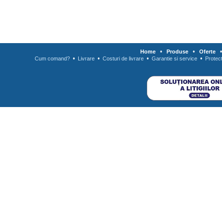
•
•
Home
Produse
Oferte
•
•
•
•
Cum comand?
Livrare
Costuri de livrare
Garantie si service
Protec