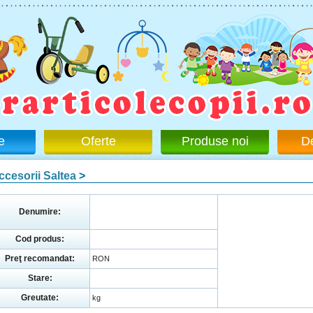
e
Oferte
Produse noi
D
ccesorii Saltea
>
Denumire:
Cod produs:
Preţ recomandat:
RON
Stare:
Greutate:
kg