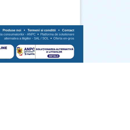
•
•
•
Produse noi
Termeni si conditii
Contact
•
tia consumatorilor - ANPC
Platforma de solutionare
•
alternativa a litigiilor - SAL / SOL
Oferta en-gros