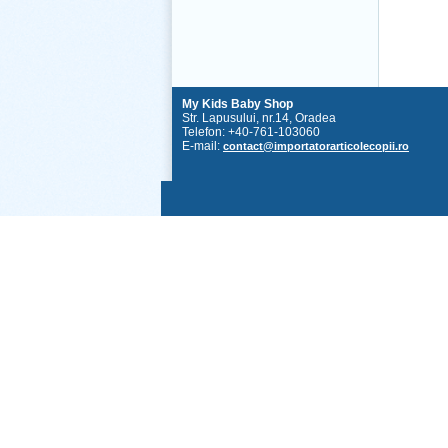
My Kids Baby Shop
Str. Lapusului, nr.14, Oradea
Telefon: +40-761-103060
E-mail:
contact@importatorarticolecopii.ro