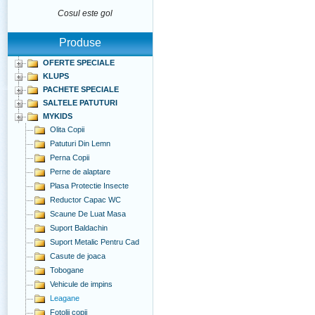
Cosul este gol
Produse
OFERTE SPECIALE
KLUPS
PACHETE SPECIALE
SALTELE PATUTURI
MYKIDS
Olita Copii
Patuturi Din Lemn
Perna Copii
Perne de alaptare
Plasa Protectie Insecte
Reductor Capac WC
Scaune De Luat Masa
Suport Baldachin
Suport Metalic Pentru Cad
Casute de joaca
Tobogane
Vehicule de impins
Leagane
Fotolii copii