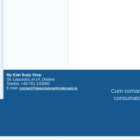
My Kids Baby Shop
Str. Lapusului, nr.14, Oradea
Telefon: +40-761-103060
E-mail:
contact@importatorarticolecopii.ro
Cum coma
consumato