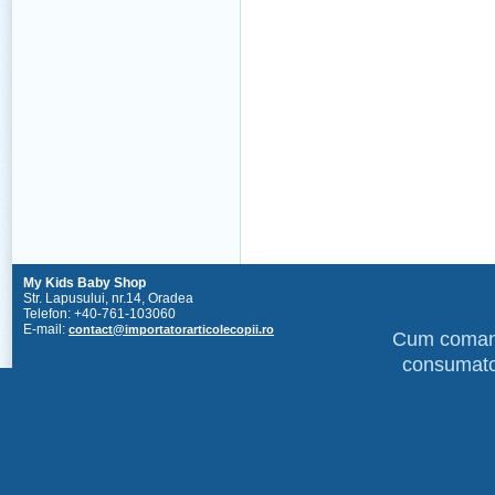
My Kids Baby Shop
Str. Lapusului, nr.14, Oradea
Telefon: +40-761-103060
E-mail:
contact@importatorarticolecopii.ro
Cum coma
consumato