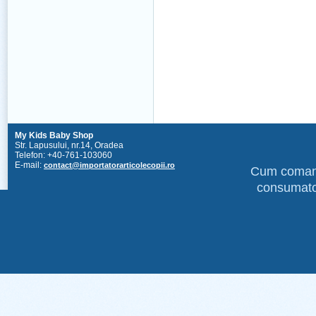
My Kids Baby Shop
Str. Lapusului, nr.14, Oradea
Telefon: +40-761-103060
E-mail:
contact@importatorarticolecopii.ro
Cum coma
consumato