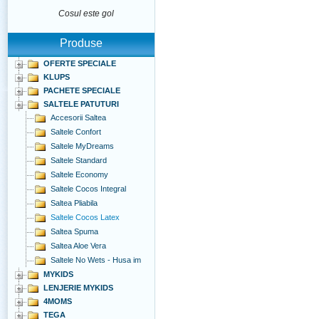
Cosul este gol
Produse
OFERTE SPECIALE
KLUPS
PACHETE SPECIALE
SALTELE PATUTURI
Accesorii Saltea
Saltele Confort
Saltele MyDreams
Saltele Standard
Saltele Economy
Saltele Cocos Integral
Saltea Pliabila
Saltele Cocos Latex
Saltea Spuma
Saltea Aloe Vera
Saltele No Wets - Husa im
MYKIDS
LENJERIE MYKIDS
4MOMS
TEGA