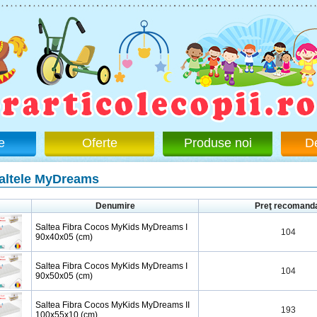
e
Oferte
Produse noi
D
altele MyDreams
Denumire
Preţ recomand
Saltea Fibra Cocos MyKids MyDreams I
104
90x40x05 (cm)
Saltea Fibra Cocos MyKids MyDreams I
104
90x50x05 (cm)
Saltea Fibra Cocos MyKids MyDreams II
193
100x55x10 (cm)