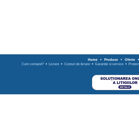
•
•
Home
Produse
Oferte
•
•
•
•
Cum comand?
Livrare
Costuri de livrare
Garantie si service
Protec