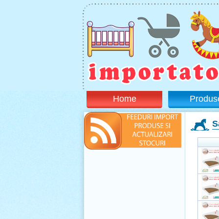
Home
Produs
S