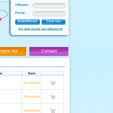
Utilizator:
Parola:
Autentificare
Cont nou
Am uitat parola sau utilizatorul!
espre noi
Contact
at
Stare
Stoc epuizat
Stoc epuizat
Stoc epuizat