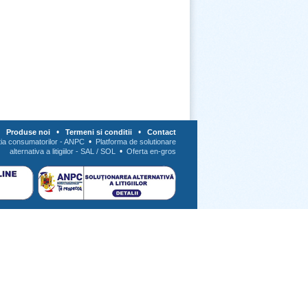
•
•
•
Produse noi
Termeni si conditii
Contact
•
tia consumatorilor - ANPC
Platforma de solutionare
•
alternativa a litigiilor - SAL / SOL
Oferta en-gros