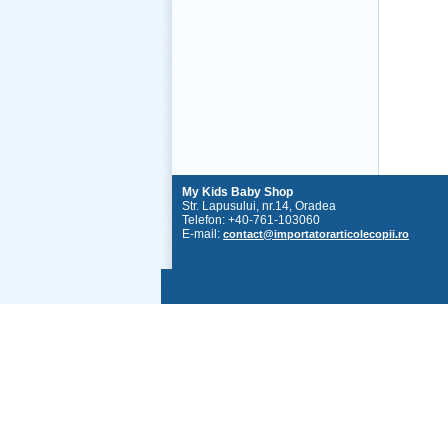
My Kids Baby Shop
Str. Lapusului, nr.14, Oradea
Telefon: +40-761-103060
E-mail:
contact@importatorarticolecopii.ro