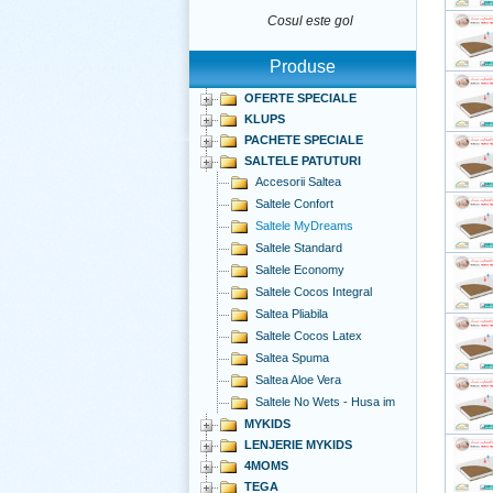
Cosul este gol
Produse
OFERTE SPECIALE
KLUPS
PACHETE SPECIALE
SALTELE PATUTURI
Accesorii Saltea
Saltele Confort
Saltele MyDreams
Saltele Standard
Saltele Economy
Saltele Cocos Integral
Saltea Pliabila
Saltele Cocos Latex
Saltea Spuma
Saltea Aloe Vera
Saltele No Wets - Husa im
MYKIDS
LENJERIE MYKIDS
4MOMS
TEGA