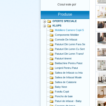
Cosul este gol
Produse
OFERTE SPECIALE
KLUPS
Mobiliere Camere Copii S
Componente Mobilier
Comode De Infasat
Patuturi Din Lemn Fara Se
Patuturi Din Lemn Cu Sert
Patuturi Din Lemn Transf
Patuturi tineret
Baldachine Pentru Patut
Lenjerii Pentru Patut
Saltea de Infasat cu Inta
Saltea de Infasat Moale
Saltea de Calatorie
Baby Nest
Fotoliu Copii
Poncho de baie
Paturi de infasat - Baby
Covoras de joaca