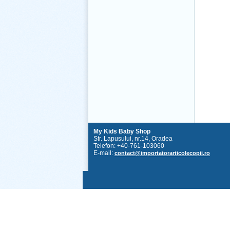
My Kids Baby Shop
Str. Lapusului, nr.14, Oradea
Telefon: +40-761-103060
E-mail:
contact@importatorarticolecopii.ro