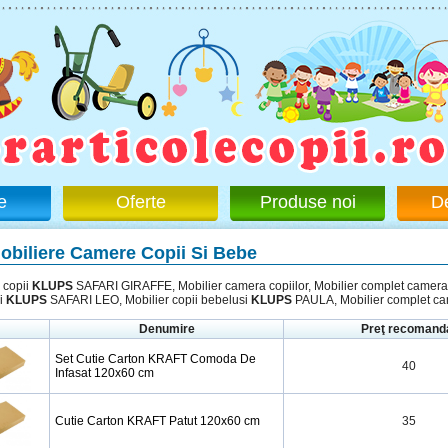
e
Oferte
Produse noi
D
obiliere Camere Copii Si Bebe
 copii
KLUPS
SAFARI GIRAFFE, Mobilier camera copiilor, Mobilier complet camer
i
KLUPS
SAFARI LEO, Mobilier copii bebelusi
KLUPS
PAULA, Mobilier complet ca
Denumire
Preţ recomand
Set Cutie Carton KRAFT Comoda De
40
Infasat 120x60 cm
Cutie Carton KRAFT Patut 120x60 cm
35