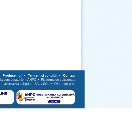
•
•
•
Produse noi
Termeni si conditii
Contact
•
tia consumatorilor - ANPC
Platforma de solutionare
•
alternativa a litigiilor - SAL / SOL
Oferta en-gros