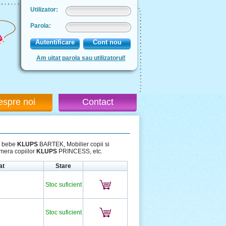
Utilizator:
Parola:
Autentificare
Cont nou
Am uitat parola sau utilizatorul!
espre noi
Contact
a bebe
KLUPS
BARTEK, Mobilier copii si
mera copiilor
KLUPS
PRINCESS, etc.
at
Stare
Stoc suficient
Stoc suficient