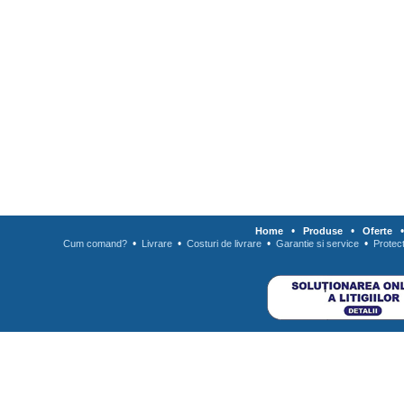
•
•
Home
Produse
Oferte
•
•
•
•
Cum comand?
Livrare
Costuri de livrare
Garantie si service
Protec