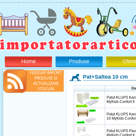
Home
Produse
Ofert
Pat+Saltea 10 cm
De
Patut KLUPS Karol
MyKids Confort II
Patut KLUPS Karol
10 MyKids Confort
Patut KLUPS Paul
MyKids Confort II