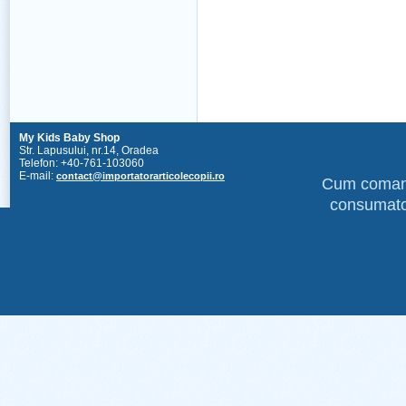
My Kids Baby Shop
Str. Lapusului, nr.14, Oradea
Telefon: +40-761-103060
E-mail:
contact@importatorarticolecopii.ro
Cum coma
consumato