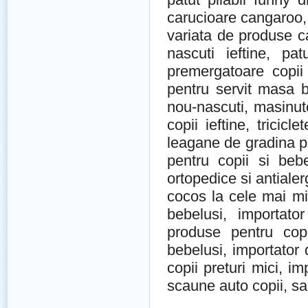
carucioare cangaroo,
variata de produse ca
nascuti ieftine, pat
premergatoare copii
pentru servit masa be
nou-nascuti, masinute
copii ieftine, tricicl
leagane de gradina pen
pentru copii si bebe
ortopedice si antialer
cocos la cele mai mic
bebelusi, importator
produse pentru copi
bebelusi, importator d
copii preturi mici, imp
scaune auto copii, salt