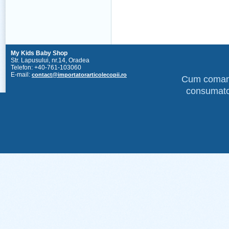
My Kids Baby Shop
Str. Lapusului, nr.14, Oradea
Telefon: +40-761-103060
E-mail:
contact@importatorarticolecopii.ro
Cum coma
consumato