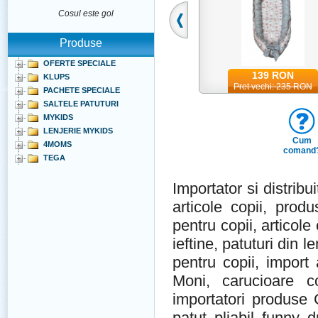
Cosul este gol
Produse
OFERTE SPECIALE
139 RON
139 RON
KLUPS
Pret vechi: 235 RON
PACHETE SPECIALE
SALTELE PATUTURI
MYKIDS
LENJERIE MYKIDS
Cum
4MOMS
comand
TEGA
Importator si distribu
articole copii, produ
pentru copii, articole 
ieftine, patuturi din l
pentru copii, import 
Moni, carucioare c
importatori produse C
patut pliabil funny