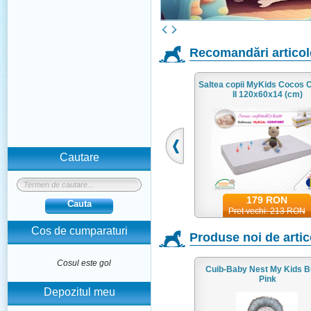
Recomandări articole 
fort
Saltea copii MyKids Cocos Confort
Saltea copii MyKids Cocos C
II 120x60x12 (cm)
II 120x60x14 (cm)
Cautare
169 RON
179 RON
Cauta
Pret vechi: 202 RON
Pret vechi: 213 RON
Cos de cumparaturi
Produse noi de artico
Cosul este gol
Pink
Lenjerie Micul Ursulet 4+1 piese
Cuib-Baby Nest My Kids 
120x60cm
Pink
Depozitul meu