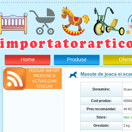
Home
Produse
Ofert
Masute de joaca si sc
Denumire:
Scaun
Cod produs:
0008
Preţ recomandat:
49 R
Stare:
Stoc s
Greutate:
2 kg