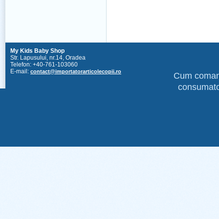
My Kids Baby Shop
Str. Lapusului, nr.14, Oradea
Telefon: +40-761-103060
E-mail:
contact@importatorarticolecopii.ro
Cum coma
consumato