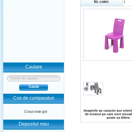
Nr. colet:
1
Cautare
Cauta
Cos de cumparaturi
Imaginile au caracter pur orienta
Cosul este gol
de ecranul pe care sunt vizual
poate sa difere.
Depozitul meu