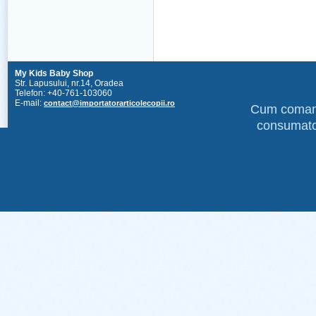
My Kids Baby Shop
Str. Lapusului, nr.14, Oradea
Telefon: +40-761-103060
E-mail:
contact@importatorarticolecopii.ro
Cum coma
consumato