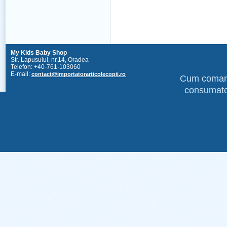
My Kids Baby Shop
Str. Lapusului, nr.14, Oradea
Telefon: +40-761-103060
E-mail:
contact@importatorarticolecopii.ro
Cum coma
consumato